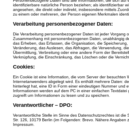
Personenbezogene Daten sind alle Informationen, die sich auf ei
identifizierbare natürliche Person beziehen; als identifizierbar w
angesehen, die direkt oder indirekt, insbesondere mittels Zu
zu einem oder mehreren, der Person eigenen Merkmalen identif
Verarbeitung personenbezogener Daten:
Die Verarbeitung personenbezogener Daten ist jeder Vorgang o
Zusammenhang mit personenbezogenen Daten, unabhängig des
das Erheben, das Erfassen, die Organisation, die Speicherung
Veränderung, das Auslesen, das Abfragen, die Verwendung, di
Übermittlung, Verbreitung oder eine andere Form der Bereitstel
Verknüpfung, die Einschränkung, das Löschen oder die Vernich
Cookies:
Ein Cookie ist eine Information, die vom Server der besuchten 
Internetanwenders abgelegt wird. Es enthält mehrere Daten: d
hinterlegt hat, eine ID in Form einer eindeutigen Nummer und e
Informationen werden auf dem PC in einer einfachen Textdatei g
zugreift um Informationen zu lesen und zu speichern.
Verantwortlicher – DPO:
Verantwortliche Stelle im Sinne des Datenschutzrechtes ist di
Str. 126, 10179 Berlin (im Folgenden: Brevo. Nähere Angaben z
Impressum.