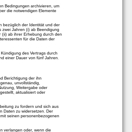
en Bedingungen archivieren, um
ber die notwendigen Elemente
ezüglich der Identität und der
s zwei Jahren (i) ab Beendigung
 (ii) ab ihrer Erhebung durch den
nteressenten für die Daten der
he Kündigung des Vertrags durch
nd einer Dauer von fünf Jahren.
d Berichtigung der ihn
ngenau, unvollständig,
 Nutzung, Weitergabe oder
estellt, aktualisiert oder
beitung zu fordern und sich aus
n Daten zu widersetzen. Der
ll mit seinen personenbezogenen
en verlangen oder, wenn die