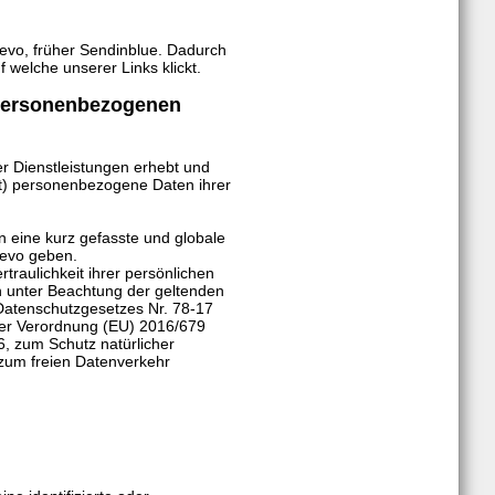
evo, früher Sendinblue. Dadurch
 welche unserer Links klickt.
 personenbezogenen
r Dienstleistungen erhebt und
t) personenbezogene Daten ihrer
n eine kurz gefasste und globale
revo geben.
traulichkeit ihrer persönlichen
n unter Beachtung der geltenden
atenschutzgesetzes Nr. 78-17
der Verordnung (EU) 2016/679
, zum Schutz natürlicher
zum freien Datenverkehr