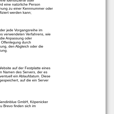
ne identifizierte oder
ird eine natürliche Person
ordnung zu einer Kennnummer oder
iziert werden kann;
der jede Vorgangsreihe im
 verwendeten Verfahrens, wie
, die Anpassung oder
e Offenlegung durch
lung, den Abgleich oder die
tung.
Website auf der Festplatte eines
en Namen des Servers, der es
ventuell ein Ablaufdatum. Diese
espeichert, auf die ein Server
e Sendinblue GmbH, Köpenicker
u Brevo finden sich im