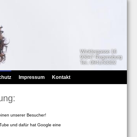
Winklergasse 16
93047 Regensburg
Tel.: 0941/53302
chutz
Impressum
Kontakt
ung:
einen unserer Besucher!
Tube und dafür hat Google eine