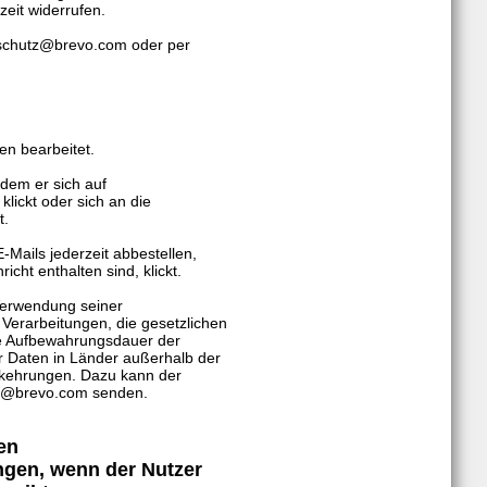
zeit widerrufen.
nschutz@brevo.com oder per
en bearbeitet.
ndem er sich auf
klickt oder sich an die
t.
Mails jederzeit abbestellen,
icht enthalten sind, klickt.
 Verwendung seiner
erarbeitungen, die gesetzlichen
ie Aufbewahrungsdauer der
r Daten in Länder außerhalb der
kehrungen. Dazu kann der
tz@brevo.com senden.
en
ngen, wenn der Nutzer