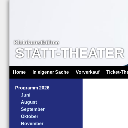
Kleinkunstbühne
STATT-THEATER
Home
In eigener Sache
Vorverkauf
Ticket-Th
Programm 2026
Juni
August
September
Oktober
November