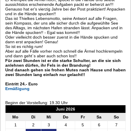
aussichtslos erscheinende Aufgaben packt er beherzt an!!!
Genauso hat er's vierzig Jahre bei der Post praktiziert! Anpacken
und in die Hände spucken!!
Das ist Thielkes Lebensmotto, seine Antwort auf alle Fragen,
sein Kompass, der uns alle sicher durch die aufgewühlte See
des Alltags, im nächsten Hafen stranden lässt. Anpacken und in
die Hände spucken!! - Egal was kommt!!
Oder vielleicht doch besser zuerst in die Hände spucken und
dann erst anpacken! Genau!
So ist es richtig rum!
Aber auf alle Fälle vorher noch schnell die Ärmel hochkrempeln
und dann geht`s aber auch schon los!!
Für zwei Stunden ist er die starke Schulter, an die sie sich
anlehnen dürfen, ihr Fels in der Brandung!
Und danach gehen sie frohen Mutes nach Hause und haben
zwei Stunden lang einfach nur gelacht!!
Eintritt 24.- Euro
Ermäßigung
Beginn der Vorstellung: 19.30 Uhr
Juni 2026
Mo
Di
Mi
Do
Fr
Sa
So
1
2
3
4
5
6
7