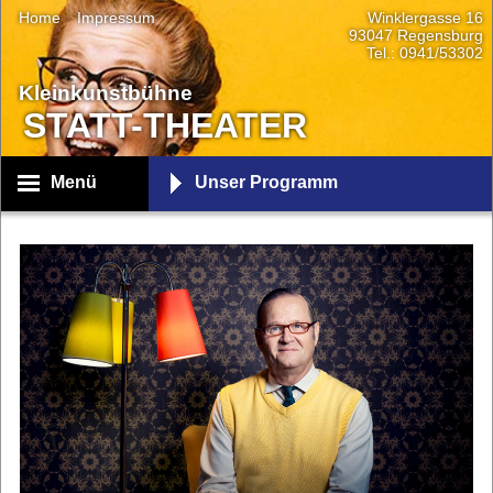
Home
Impressum
Winklergasse 16
93047 Regensburg
Tel.: 0941/53302
Kleinkunstbühne
STATT-THEATER
Menü
Unser Programm