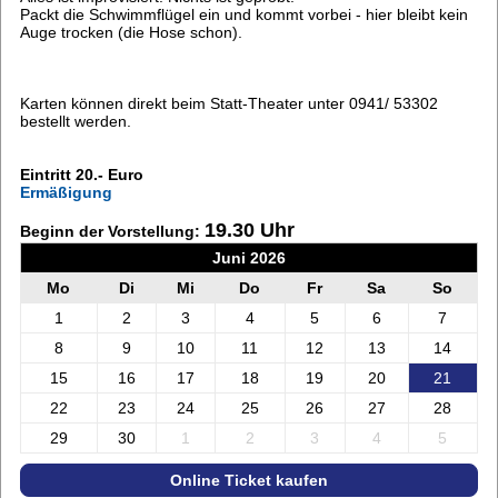
Packt die Schwimmflügel ein und kommt vorbei - hier bleibt kein
Auge trocken (die Hose schon).
Karten können direkt beim Statt-Theater unter 0941/ 53302
bestellt werden.
Eintritt 20.- Euro
Ermäßigung
19.30 Uhr
Beginn der Vorstellung:
Juni 2026
Mo
Di
Mi
Do
Fr
Sa
So
1
2
3
4
5
6
7
8
9
10
11
12
13
14
15
16
17
18
19
20
21
22
23
24
25
26
27
28
29
30
1
2
3
4
5
Online Ticket kaufen