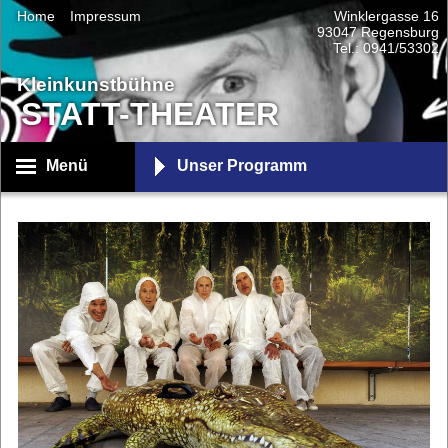
Home
Impressum
Winklergasse 16
93047 Regensburg
Tel.: 0941/53302
Kleinkunstbühne
STATT-THEATER
Menü
Unser Programm