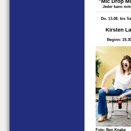
"Mic Drop M
Jeder kann mi
Do. 13.08. bis Sa
Kirsten L
Beginn: 19.3
Foto: Ben Knabe