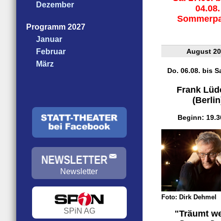
Dezember
04.08.
Sommerp
Programm 2027
Januar
Februar
August 2
März
Do. 06.08. bis Sa
Frank Lüd
(Berlin
Beginn: 19.3
Newsletter
Foto: Dirk Dehmel
SPiN AG
"Träumt we