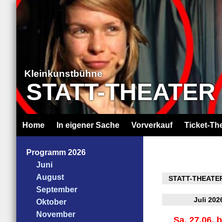
Kleinkunstbühne
STATT-THEATER
Home
In eigener Sache
Vorverkauf
Ticket-Th
Programm 2026
Juni
August
STATT-THEATER
September
Juli 202
Oktober
November
Sa. 27.06. b