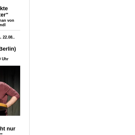
kte
ter"
man von
ndl
. 22.08..
erlin)
0 Uhr
cht nur
"