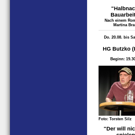
"Halbnac
Bauarbei
Nach einem Ro
Martina Bra
Do. 20.08. bis Sa
HG Butzko (B
Beginn: 19.3
Foto: Torsten Silz
"Der will ni
spielen