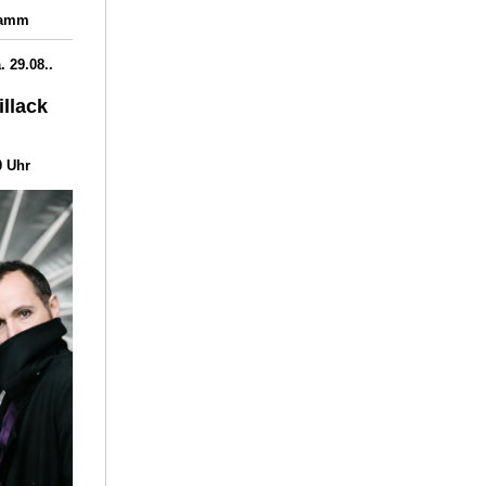
ramm
. 29.08..
llack
0 Uhr