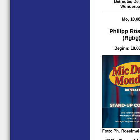
Betreutes De
Wunderba
Mo. 10.08
Philipp Rös
(Rgbg
Beginn: 18.0
Foto: Ph. Roeslmai