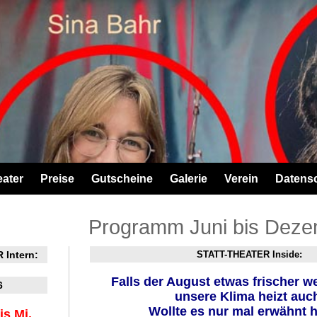
eater
Preise
Gutscheine
Galerie
Verein
Datens
Programm Juni bis Deze
 Intern:
STATT-THEATER Inside:
Falls der August etwas frischer we
6
unsere Klima heizt auc
Wollte es nur mal erwähnt 
is Mi.